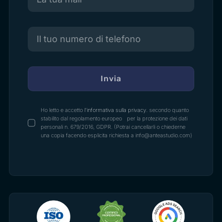
Invia
Ho letto e accetto
l'informativa sulla privacy.
secondo quanto
stabilito dal regolamento europeo per la protezione dei dati
personali n. 679/2016, GDPR. (Potrai cancellarli o chiederne
una copia facendo esplicita richiesta a info@anteastudio.com)