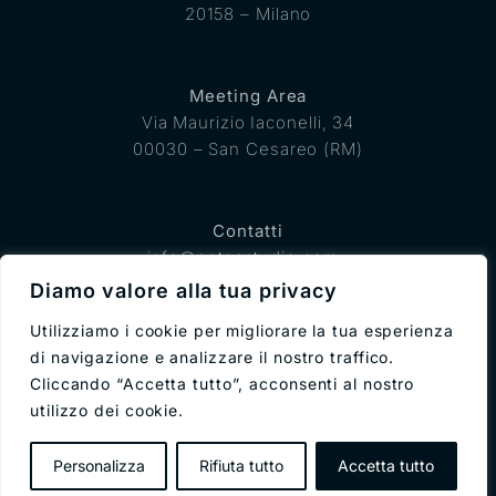
20158 – Milano
Meeting Area
Via Maurizio Iaconelli, 34
00030 – San Cesareo (RM)
Contatti
info@anteastudio.com
0775 853410
Diamo valore alla tua privacy
Utilizziamo i cookie per migliorare la tua esperienza
di navigazione e analizzare il nostro traffico.
Cliccando “Accetta tutto”, acconsenti al nostro
utilizzo dei cookie.
© 2025 Antea Studio – P.IVA 14296901003 – CODICE
SDI: JKKZDGR
Personalizza
Rifiuta tutto
Accetta tutto